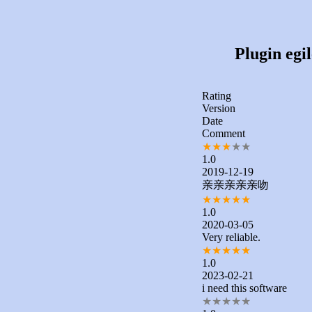
Plugin egil
Rating
Version
Date
Comment
★
★
★
★
★
1.0
2019-12-19
亲亲亲亲亲吻
★
★
★
★
★
1.0
2020-03-05
Very reliable.
★
★
★
★
★
1.0
2023-02-21
i need this software
★
★
★
★
★