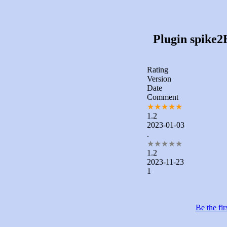
Plugin spike2
Rating
Version
Date
Comment
★
★
★
★
★
1.2
2023-01-03
.
★
★
★
★
★
1.2
2023-11-23
1
Be the fir