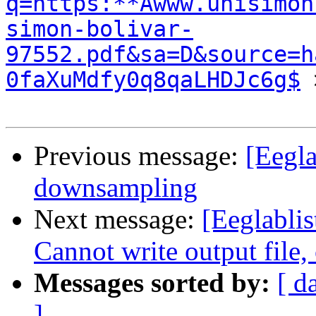
q=https:**Awww.unisimon
simon-bolivar-
97552.pdf&sa=D&source=h
0faXuMdfy0q8qaLHDJc6g$
 
Previous message:
[Eegla
downsampling
Next message:
[Eeglablis
Cannot write output file
Messages sorted by:
[ d
]