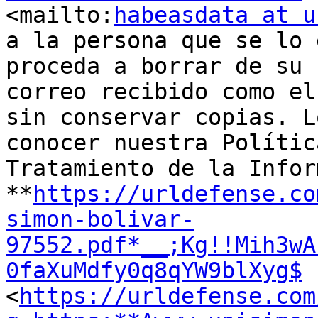
<mailto:
habeasdata at u
a la persona que se lo 
proceda a borrar de su 
correo recibido como el
sin conservar copias. L
conocer nuestra Polític
Tratamiento de la Infor
**
https://urldefense.co
simon-bolivar-
97552.pdf*__;Kg!!Mih3wA
0faXuMdfy0q8qYW9blXyg$
<
https://urldefense.com